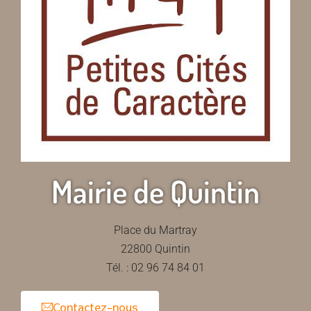
Mairie de Quintin
Place du Martray
22800 Quintin
Tél. : 02 96 74 84 01
Contactez-nous