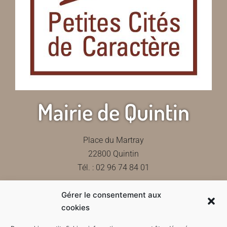
Mairie de Quintin
Place du Martray
22800 Quintin
Tél. : 02 96 74 84 01
Gérer le consentement aux
Contactez-nous
cookies