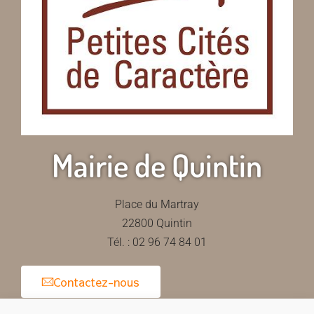
Mairie de Quintin
Place du Martray
22800 Quintin
Tél. : 02 96 74 84 01
Contactez-nous