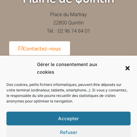
Place du Martray
22800 Quintin
Tél. : 02 96 74 84 01
Contactez-nous
Gérer le consentement aux
cookies
Horaires d'ouverture de la mairie
Des cookies, petits fichiers informatiques, peuvent être déposés sur
votre terminal (ordinateur, tablette, smartphone...). Si vous y consentez,
le responsable du site pourra recueillir des statistiques de visites
anonymes pour optimiser la navigation.
Accepter
Refuser