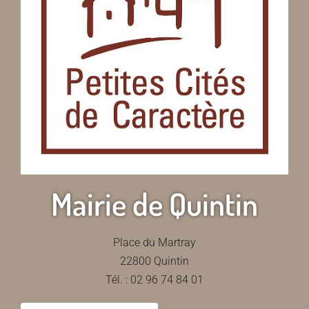
Mairie de Quintin
Place du Martray
22800 Quintin
Tél. : 02 96 74 84 01