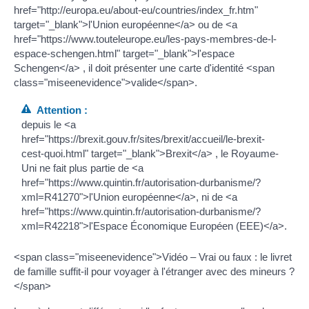
href="http://europa.eu/about-eu/countries/index_fr.htm"
target="_blank">l'Union européenne</a> ou de <a
href="https://www.touteleurope.eu/les-pays-membres-de-l-
espace-schengen.html" target="_blank">l'espace
Schengen</a> , il doit présenter une carte d'identité <span
class="miseenevidence">valide</span>.
Attention :
depuis le <a
href="https://brexit.gouv.fr/sites/brexit/accueil/le-brexit-
cest-quoi.html" target="_blank">Brexit</a> , le Royaume-
Uni ne fait plus partie de <a
href="https://www.quintin.fr/autorisation-durbanisme/?
xml=R41270">l'Union européenne</a>, ni de <a
href="https://www.quintin.fr/autorisation-durbanisme/?
xml=R42218">l'Espace Économique Européen (EEE)</a>.
<span class="miseenevidence">Vidéo – Vrai ou faux : le livret
de famille suffit-il pour voyager à l'étranger avec des mineurs ?
</span>