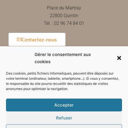
Place du Martray
22800 Quintin
Tél. : 02 96 74 84 01
Contactez-nous
Gérer le consentement aux
cookies
Horaires d'ouverture de la mairie
Des cookies, petits fichiers informatiques, peuvent être déposés sur
votre terminal (ordinateur, tablette, smartphone...). Si vous y consentez,
le responsable du site pourra recueillir des statistiques de visites
anonymes pour optimiser la navigation.
Accepter
Refuser