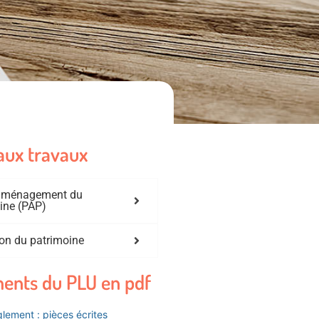
aux travaux
'aménagement du
ine (PAP)
on du patrimoine
ents du PLU en pdf
lement : pièces écrites