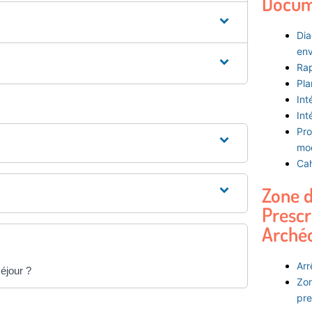
Docum
Dia
env
Rap
Pla
Int
Int
Pro
mod
Cah
Zone 
Prescr
Arché
Arr
séjour ?
Zon
pre