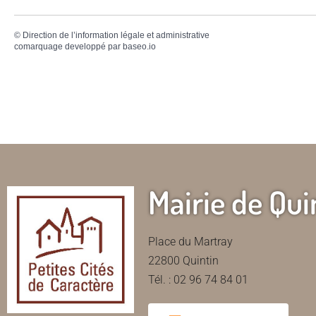
©
Direction de l’information légale et administrative
comarquage developpé par
baseo.io
Mairie de Qui
Place du Martray
22800 Quintin
Tél. : 02 96 74 84 01