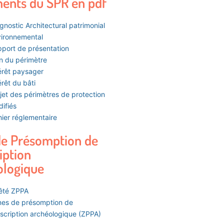
ents du SPR en pdf
gnostic Architectural patrimonial
ironnemental
port de présentation
n du périmètre
érêt paysager
érêt du bâti
jet des périmètres de protection
ifiés
ier réglementaire
de Présomption de
iption
ologique
êté ZPPA
es de présomption de
scription archéologique (ZPPA)