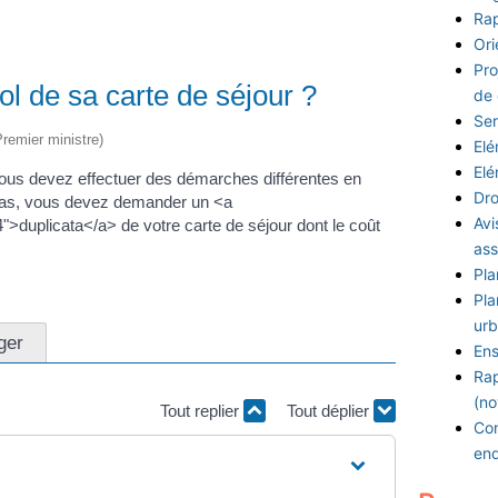
Rap
Ori
Pro
ol de sa carte de séjour ?
de
Ser
Premier ministre)
Elé
Elé
 vous devez effectuer des démarches différentes en
Dro
s cas, vous devez demander un <a
Avi
>duplicata</a> de votre carte de séjour dont le coût
ass
Pla
Pla
urb
nger
Ens
Rap
(no
Tout replier
Tout déplier
Con
en
?