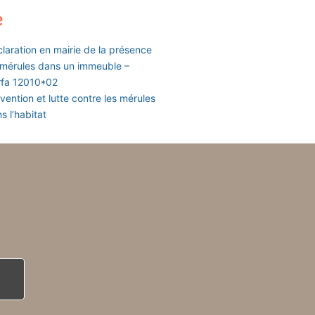
e
laration en mairie de la présence
mérules dans un immeuble –
rfa 12010*02
vention et lutte contre les mérules
s l’habitat