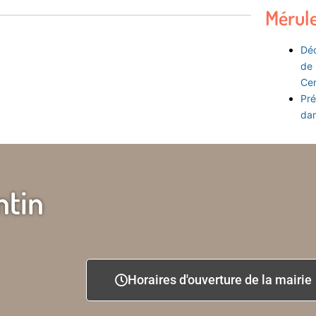
Mérul
Déc
de 
Ce
Pré
dan
ntin
Horaires d'ouverture de la mairie