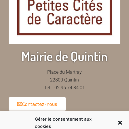
Mairie de Quintin
Place du Martray
22800 Quintin
Tél. : 02 96 74 84 01
Contactez-nous
Gérer le consentement aux
cookies