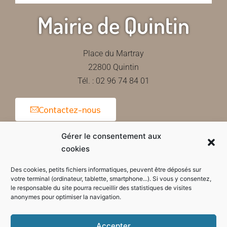
Mairie de Quintin
Place du Martray
22800 Quintin
Tél. : 02 96 74 84 01
Contactez-nous
Gérer le consentement aux
cookies
Horaires d'ouverture de la mairie
Des cookies, petits fichiers informatiques, peuvent être déposés sur
votre terminal (ordinateur, tablette, smartphone...). Si vous y consentez,
le responsable du site pourra recueillir des statistiques de visites
anonymes pour optimiser la navigation.
Accepter