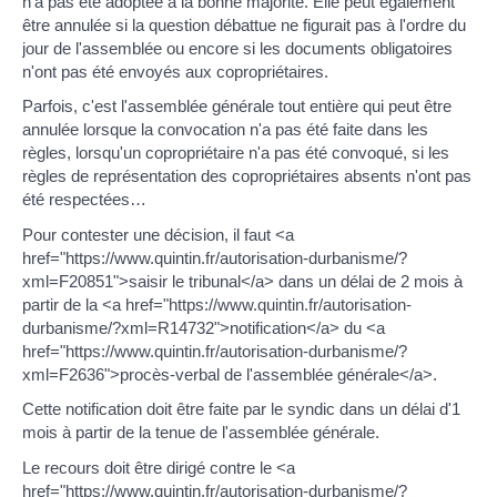
n'a pas été adoptée à la bonne majorité. Elle peut également
être annulée si la question débattue ne figurait pas à l'ordre du
jour de l'assemblée ou encore si les documents obligatoires
n'ont pas été envoyés aux copropriétaires.
Parfois, c'est l'assemblée générale tout entière qui peut être
annulée lorsque la convocation n'a pas été faite dans les
règles, lorsqu'un copropriétaire n'a pas été convoqué, si les
règles de représentation des copropriétaires absents n'ont pas
été respectées…
Pour contester une décision, il faut <a
href="https://www.quintin.fr/autorisation-durbanisme/?
xml=F20851">saisir le tribunal</a> dans un délai de 2 mois à
partir de la <a href="https://www.quintin.fr/autorisation-
durbanisme/?xml=R14732">notification</a> du <a
href="https://www.quintin.fr/autorisation-durbanisme/?
xml=F2636">procès-verbal de l'assemblée générale</a>.
Cette notification doit être faite par le syndic dans un délai d'1
mois à partir de la tenue de l'assemblée générale.
Le recours doit être dirigé contre le <a
href="https://www.quintin.fr/autorisation-durbanisme/?