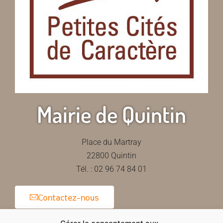
Mairie de Quintin
Place du Martray
22800 Quintin
Tél. : 02 96 74 84 01
Contactez-nous