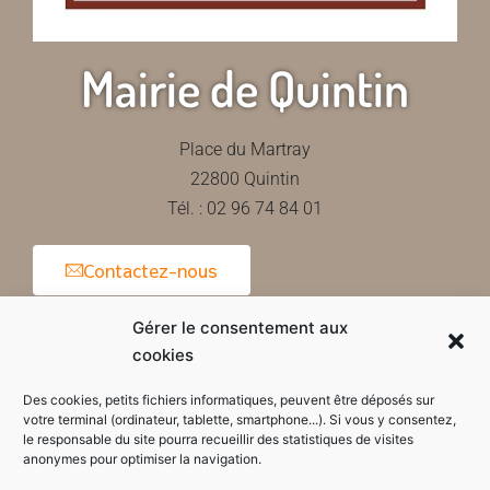
Mairie de Quintin
Place du Martray
22800 Quintin
Tél. : 02 96 74 84 01
Contactez-nous
Gérer le consentement aux
cookies
Horaires d'ouverture de la mairie
Des cookies, petits fichiers informatiques, peuvent être déposés sur
votre terminal (ordinateur, tablette, smartphone...). Si vous y consentez,
le responsable du site pourra recueillir des statistiques de visites
anonymes pour optimiser la navigation.