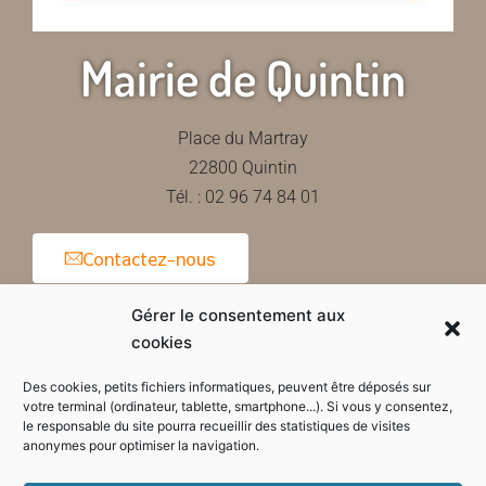
Mairie de Quintin
Place du Martray
22800 Quintin
Tél. : 02 96 74 84 01
Contactez-nous
Gérer le consentement aux
cookies
Horaires d'ouverture de la mairie
Des cookies, petits fichiers informatiques, peuvent être déposés sur
votre terminal (ordinateur, tablette, smartphone...). Si vous y consentez,
le responsable du site pourra recueillir des statistiques de visites
anonymes pour optimiser la navigation.