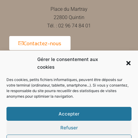
Place du Martray
22800 Quintin
Tél. : 02 96 74 84 01
Contactez-nous
Gérer le consentement aux
cookies
Horaires d'ouverture de la mairie
Des cookies, petits fichiers informatiques, peuvent être déposés sur
votre terminal (ordinateur, tablette, smartphone...). Si vous y consentez,
le responsable du site pourra recueillir des statistiques de visites
anonymes pour optimiser la navigation.
Accepter
Refuser