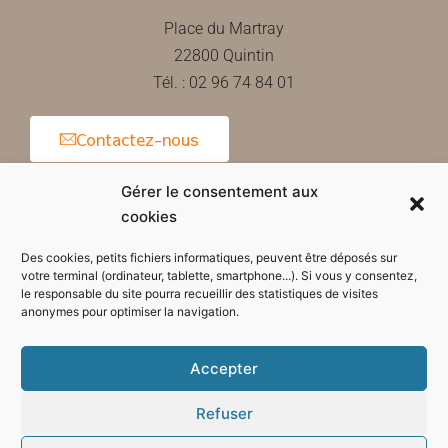
Place du Martray
22800 Quintin
Tél. : 02 96 74 84 01
Contactez-nous
Gérer le consentement aux
cookies
Horaires d'ouverture de la mairie
Des cookies, petits fichiers informatiques, peuvent être déposés sur
votre terminal (ordinateur, tablette, smartphone...). Si vous y consentez,
le responsable du site pourra recueillir des statistiques de visites
anonymes pour optimiser la navigation.
Accepter
Refuser