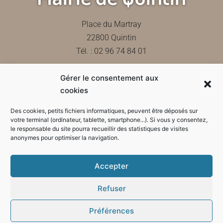
Place du Martray
22800 Quintin
Tél. : 02 96 74 84 01
Gérer le consentement aux
Contactez-nous
cookies
Des cookies, petits fichiers informatiques, peuvent être déposés sur
votre terminal (ordinateur, tablette, smartphone...). Si vous y consentez,
le responsable du site pourra recueillir des statistiques de visites
Horaires d'ouverture de la mairie
anonymes pour optimiser la navigation.
Accepter
Refuser
Préférences
Mode sombre :