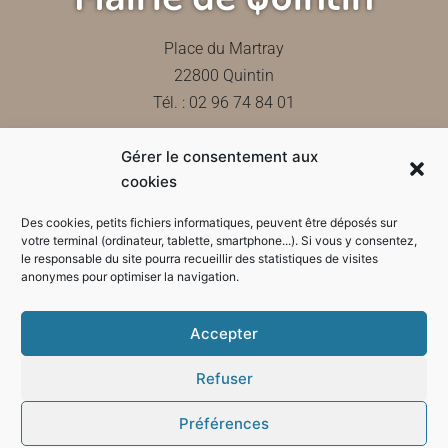
Place du Martray
22800 Quintin
Tél. : 02 96 74 84 01
Gérer le consentement aux
Contactez-nous
cookies
Des cookies, petits fichiers informatiques, peuvent être déposés sur
votre terminal (ordinateur, tablette, smartphone...). Si vous y consentez,
le responsable du site pourra recueillir des statistiques de visites
Horaires d'ouverture de la mairie
anonymes pour optimiser la navigation.
Accepter
Refuser
Préférences
Mode sombre :