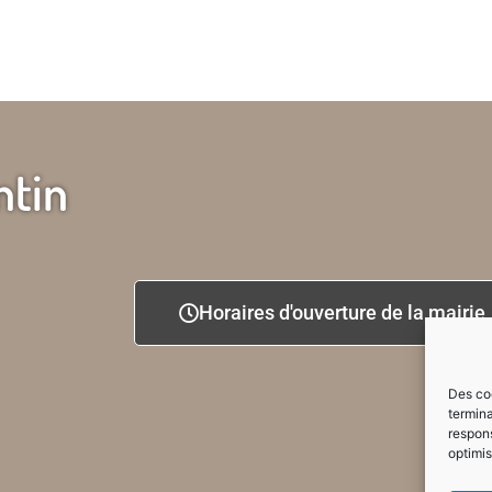
ntin
Horaires d'ouverture de la mairie
Des coo
termina
respons
optimis