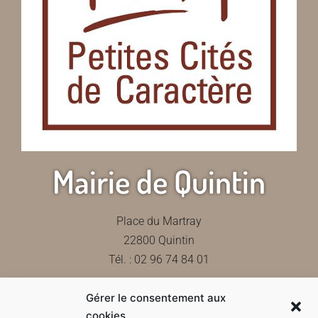
Mairie de Quintin
Place du Martray
22800 Quintin
Tél. : 02 96 74 84 01
Gérer le consentement aux
Contactez-nous
cookies