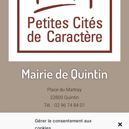
Mairie de Quintin
Place du Martray
22800 Quintin
Tél. : 02 96 74 84 01
Gérer le consentement aux
Contactez-nous
cookies