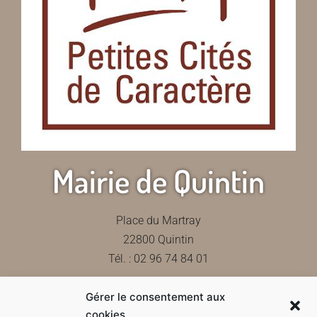
Mairie de Quintin
Place du Martray
22800 Quintin
Tél. : 02 96 74 84 01
Gérer le consentement aux
Contactez-nous
cookies