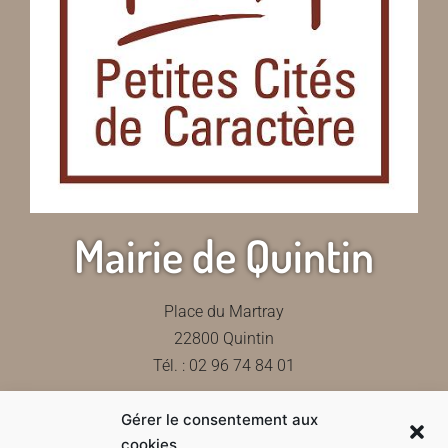
Mairie de Quintin
Place du Martray
22800 Quintin
Tél. : 02 96 74 84 01
Gérer le consentement aux
Contactez-nous
cookies