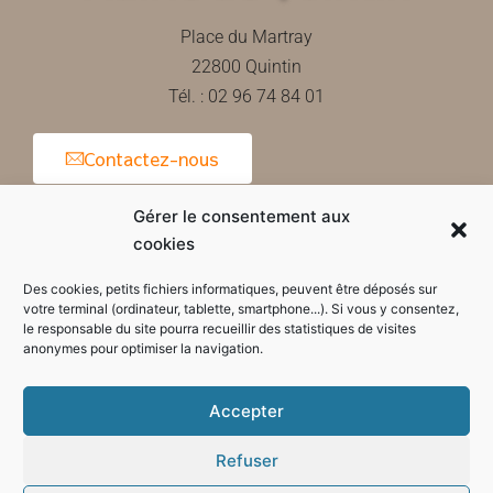
Place du Martray
22800 Quintin
Tél. : 02 96 74 84 01
Contactez-nous
Gérer le consentement aux
cookies
Horaires d'ouverture de la mairie
Des cookies, petits fichiers informatiques, peuvent être déposés sur
votre terminal (ordinateur, tablette, smartphone...). Si vous y consentez,
le responsable du site pourra recueillir des statistiques de visites
anonymes pour optimiser la navigation.
Accepter
Refuser