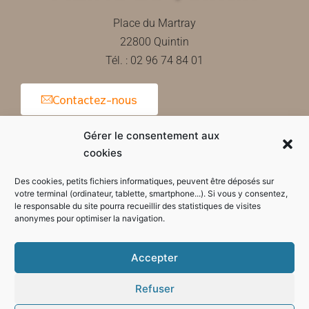
Place du Martray
22800 Quintin
Tél. : 02 96 74 84 01
Contactez-nous
Gérer le consentement aux
cookies
Horaires d'ouverture de la mairie
Des cookies, petits fichiers informatiques, peuvent être déposés sur
votre terminal (ordinateur, tablette, smartphone...). Si vous y consentez,
le responsable du site pourra recueillir des statistiques de visites
anonymes pour optimiser la navigation.
Accepter
Refuser