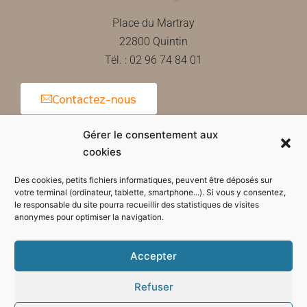
Place du Martray
22800 Quintin
Tél. : 02 96 74 84 01
Contactez-nous
Gérer le consentement aux
cookies
Horaires d'ouverture de la mairie
Des cookies, petits fichiers informatiques, peuvent être déposés sur
votre terminal (ordinateur, tablette, smartphone...). Si vous y consentez,
le responsable du site pourra recueillir des statistiques de visites
anonymes pour optimiser la navigation.
Accepter
Refuser