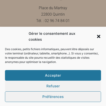
Place du Martray
22800 Quintin
Tél. : 02 96 74 84 01
Gérer le consentement aux
Contactez-nous
cookies
Des cookies, petits fichiers informatiques, peuvent être déposés sur
votre terminal (ordinateur, tablette, smartphone...). Si vous y consentez,
le responsable du site pourra recueillir des statistiques de visites
Horaires d'ouverture de la mairie
anonymes pour optimiser la navigation.
Accepter
Refuser
Préférences
Mode sombre :