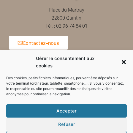
Place du Martray
22800 Quintin
Tél. : 02 96 74 84 01
Contactez-nous
Gérer le consentement aux
cookies
Horaires d'ouverture de la mairie
Des cookies, petits fichiers informatiques, peuvent être déposés sur
votre terminal (ordinateur, tablette, smartphone...). Si vous y consentez,
le responsable du site pourra recueillir des statistiques de visites
anonymes pour optimiser la navigation.
Accepter
Refuser