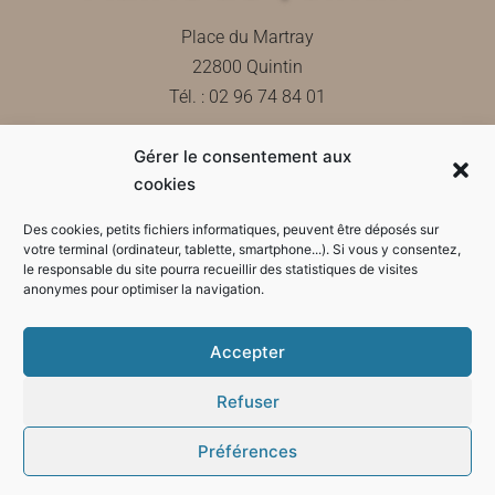
Place du Martray
22800 Quintin
Tél. : 02 96 74 84 01
Gérer le consentement aux
Contactez-nous
cookies
Des cookies, petits fichiers informatiques, peuvent être déposés sur
votre terminal (ordinateur, tablette, smartphone...). Si vous y consentez,
le responsable du site pourra recueillir des statistiques de visites
Horaires d'ouverture de la mairie
anonymes pour optimiser la navigation.
Accepter
Refuser
Préférences
Mode sombre :