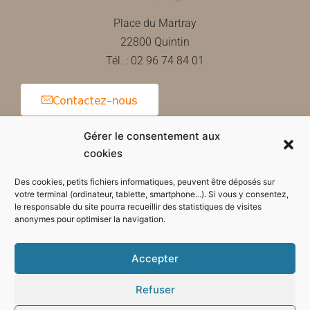
Place du Martray
22800 Quintin
Tél. : 02 96 74 84 01
Contactez-nous
Gérer le consentement aux
cookies
Horaires d'ouverture de la mairie
Des cookies, petits fichiers informatiques, peuvent être déposés sur
votre terminal (ordinateur, tablette, smartphone...). Si vous y consentez,
le responsable du site pourra recueillir des statistiques de visites
anonymes pour optimiser la navigation.
Accepter
Refuser