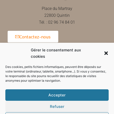
Place du Martray
22800 Quintin
Tél. : 02 96 74 84 01
Contactez-nous
Gérer le consentement aux
cookies
Horaires d'ouverture de la mairie
Des cookies, petits fichiers informatiques, peuvent être déposés sur
votre terminal (ordinateur, tablette, smartphone...). Si vous y consentez,
le responsable du site pourra recueillir des statistiques de visites
anonymes pour optimiser la navigation.
Accepter
Refuser