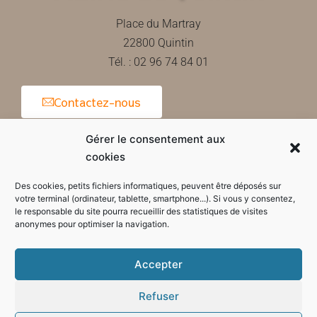
Place du Martray
22800 Quintin
Tél. : 02 96 74 84 01
Contactez-nous
Gérer le consentement aux
cookies
Horaires d'ouverture de la mairie
Des cookies, petits fichiers informatiques, peuvent être déposés sur
votre terminal (ordinateur, tablette, smartphone...). Si vous y consentez,
le responsable du site pourra recueillir des statistiques de visites
anonymes pour optimiser la navigation.
Accepter
Refuser