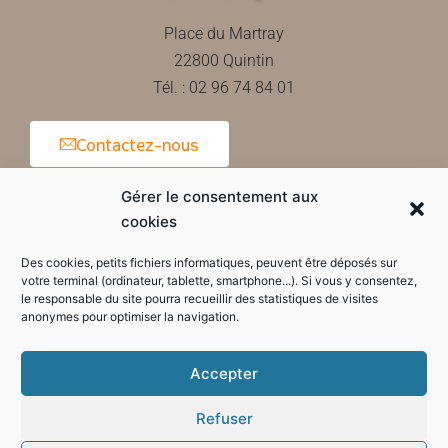
Place du Martray
22800 Quintin
Tél. : 02 96 74 84 01
Contactez-nous
Gérer le consentement aux
cookies
Horaires d'ouverture de la mairie
Des cookies, petits fichiers informatiques, peuvent être déposés sur
votre terminal (ordinateur, tablette, smartphone...). Si vous y consentez,
le responsable du site pourra recueillir des statistiques de visites
anonymes pour optimiser la navigation.
Accepter
Refuser