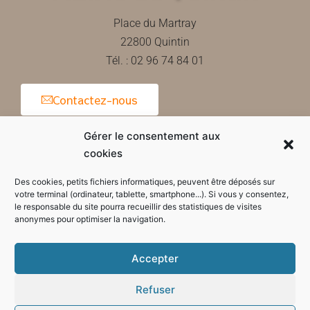
Place du Martray
22800 Quintin
Tél. : 02 96 74 84 01
Contactez-nous
Gérer le consentement aux
cookies
Horaires d'ouverture de la mairie
Des cookies, petits fichiers informatiques, peuvent être déposés sur
votre terminal (ordinateur, tablette, smartphone...). Si vous y consentez,
le responsable du site pourra recueillir des statistiques de visites
anonymes pour optimiser la navigation.
Accepter
Refuser