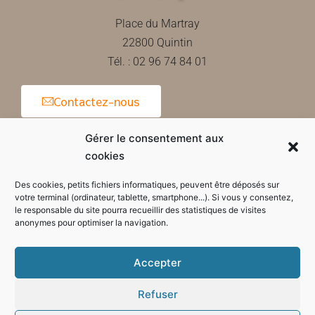
Place du Martray
22800 Quintin
Tél. : 02 96 74 84 01
Contactez-nous
Gérer le consentement aux
cookies
Horaires d'ouverture de la mairie
Des cookies, petits fichiers informatiques, peuvent être déposés sur
votre terminal (ordinateur, tablette, smartphone...). Si vous y consentez,
le responsable du site pourra recueillir des statistiques de visites
anonymes pour optimiser la navigation.
Accepter
Refuser