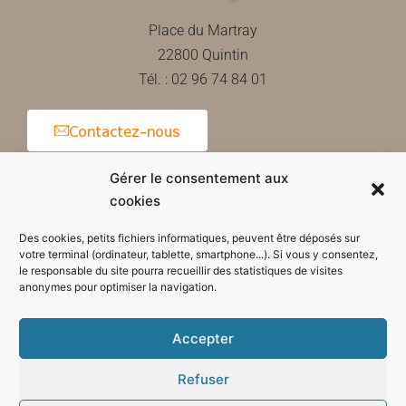
Place du Martray
22800 Quintin
Tél. : 02 96 74 84 01
Contactez-nous
Gérer le consentement aux
cookies
Horaires d'ouverture de la mairie
Des cookies, petits fichiers informatiques, peuvent être déposés sur
votre terminal (ordinateur, tablette, smartphone...). Si vous y consentez,
le responsable du site pourra recueillir des statistiques de visites
anonymes pour optimiser la navigation.
Accepter
Refuser