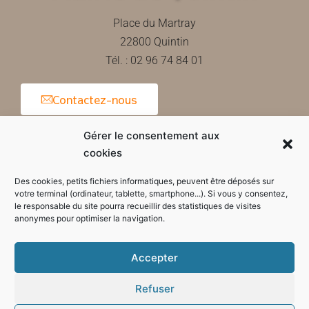
Place du Martray
22800 Quintin
Tél. : 02 96 74 84 01
Contactez-nous
Gérer le consentement aux
cookies
Horaires d'ouverture de la mairie
Des cookies, petits fichiers informatiques, peuvent être déposés sur
votre terminal (ordinateur, tablette, smartphone...). Si vous y consentez,
le responsable du site pourra recueillir des statistiques de visites
anonymes pour optimiser la navigation.
Accepter
Refuser