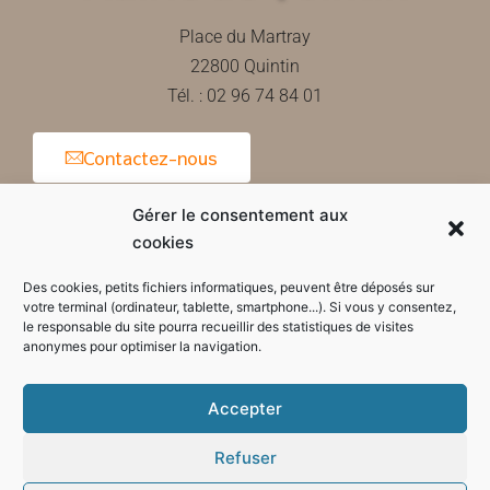
Place du Martray
22800 Quintin
Tél. : 02 96 74 84 01
Contactez-nous
Gérer le consentement aux
cookies
Horaires d'ouverture de la mairie
Des cookies, petits fichiers informatiques, peuvent être déposés sur
votre terminal (ordinateur, tablette, smartphone...). Si vous y consentez,
le responsable du site pourra recueillir des statistiques de visites
anonymes pour optimiser la navigation.
Accepter
Refuser