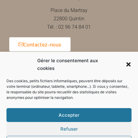
Place du Martray
22800 Quintin
Tél. : 02 96 74 84 01
Contactez-nous
Gérer le consentement aux
cookies
Horaires d'ouverture de la mairie
Des cookies, petits fichiers informatiques, peuvent être déposés sur
votre terminal (ordinateur, tablette, smartphone...). Si vous y consentez,
le responsable du site pourra recueillir des statistiques de visites
anonymes pour optimiser la navigation.
Accepter
Refuser