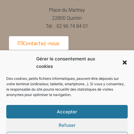
Place du Martray
22800 Quintin
Tél. : 02 96 74 84 01
Contactez-nous
Gérer le consentement aux
cookies
Horaires d'ouverture de la mairie
Des cookies, petits fichiers informatiques, peuvent être déposés sur
votre terminal (ordinateur, tablette, smartphone...). Si vous y consentez,
le responsable du site pourra recueillir des statistiques de visites
anonymes pour optimiser la navigation.
Accepter
Refuser