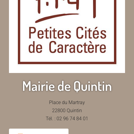
Mairie de Quintin
Place du Martray
22800 Quintin
Tél. : 02 96 74 84 01