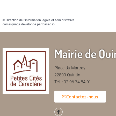
©
Direction de l’information légale et administrative
comarquage developpé par
baseo.io
Mairie de Qui
Place du Martray
22800 Quintin
Tél. : 02 96 74 84 01
Contactez-nous