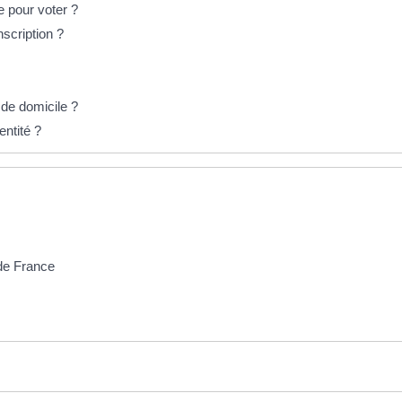
le pour voter ?
nscription ?
f de domicile ?
entité ?
 de France