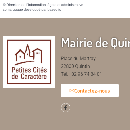
©
Direction de l’information légale et administrative
comarquage developpé par
baseo.io
Mairie de Qui
Place du Martray
22800 Quintin
Tél. : 02 96 74 84 01
Contactez-nous