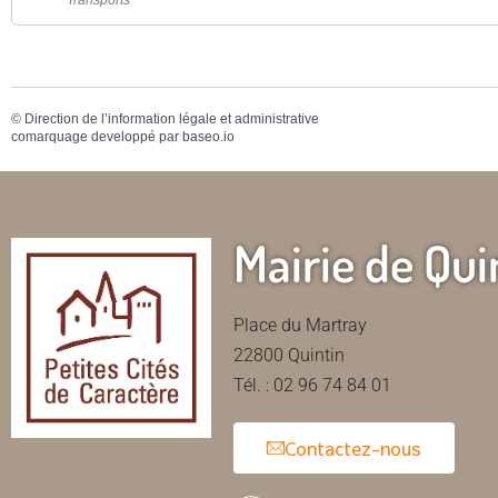
Transports
©
Direction de l’information légale et administrative
comarquage developpé par
baseo.io
Mairie de Qui
Place du Martray
22800 Quintin
Tél. : 02 96 74 84 01
Contactez-nous