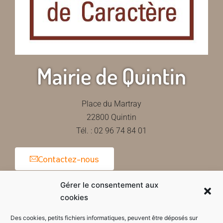
Mairie de Quintin
Place du Martray
22800 Quintin
Tél. : 02 96 74 84 01
Contactez-nous
Gérer le consentement aux
cookies
Horaires d'ouverture de la mairie
Des cookies, petits fichiers informatiques, peuvent être déposés sur