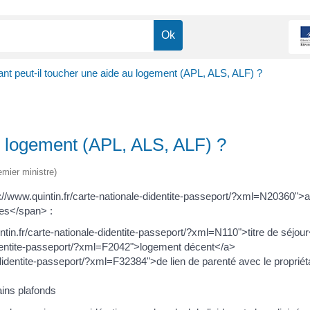
ant peut-il toucher une aide au logement (APL, ALS, ALF) ?
au logement (APL, ALS, ALF) ?
emier ministre)
s://www.quintin.fr/carte-nationale-didentite-passeport/?xml=N20360">
es</span> :
tin.fr/carte-nationale-didentite-passeport/?xml=N110">titre de séjour
didentite-passeport/?xml=F2042">logement décent</a>
-didentite-passeport/?xml=F32384">de lien de parenté avec le proprié
ains plafonds