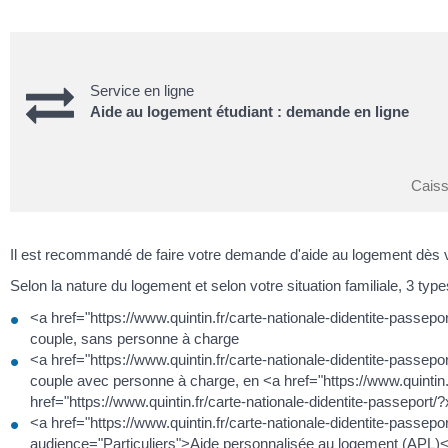
Service en ligne
Aide au logement étudiant : demande en ligne
Caiss
Il est recommandé de faire votre demande d'aide au logement dès v
Selon la nature du logement et selon votre situation familiale, 3 t
<a href="https://www.quintin.fr/carte-nationale-didentite-passep
couple, sans personne à charge
<a href="https://www.quintin.fr/carte-nationale-didentite-passep
couple avec personne à charge, en <a href="https://www.quintin
href="https://www.quintin.fr/carte-nationale-didentite-passep
<a href="https://www.quintin.fr/carte-nationale-didentite-passe
audience="Particuliers">Aide personnalisée au logement (APL)</