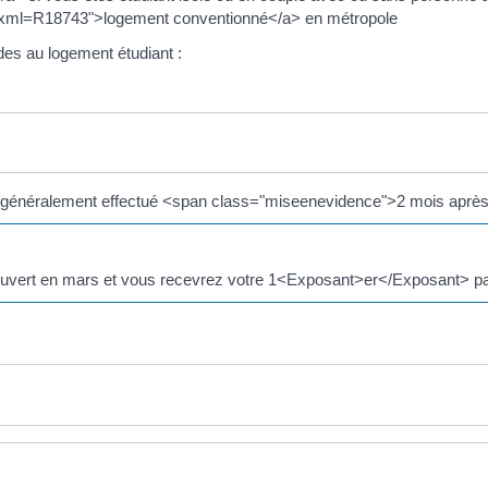
ort/?xml=R18743">logement conventionné</a> en métropole
des au logement étudiant :
t généralement effectué <span class="miseenevidence">2 mois aprè
ra ouvert en mars et vous recevrez votre 1<Exposant>er</Exposant> pa