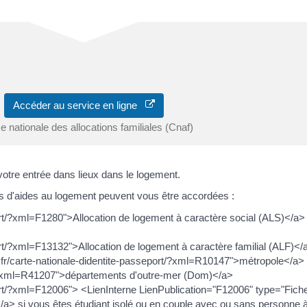
Accéder au service en ligne
e nationale des allocations familiales (Cnaf)
otre entrée dans lieux dans le logement.
ypes d'aides au logement peuvent vous être accordées :
ort/?xml=F1280">Allocation de logement à caractère social (ALS)</a> 
ort/?xml=F13132">Allocation de logement à caractère familial (ALF)</a
.fr/carte-nationale-didentite-passeport/?xml=R10147">métropole</a>
ort/?xml=R41207">départements d'outre-mer (Dom)</a>
port/?xml=F12006"> <LienInterne LienPublication="F12006" type="Fiche
a> si vous êtes étudiant isolé ou en couple avec ou sans personne 