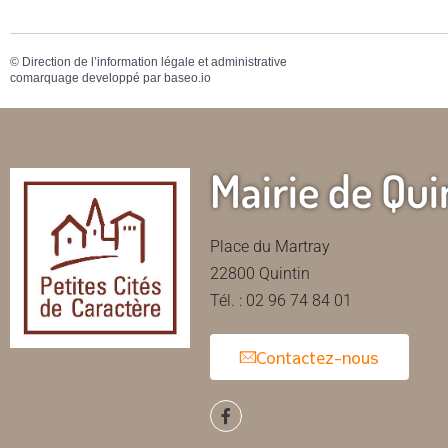
©
Direction de l’information légale et administrative
comarquage developpé par
baseo.io
Mairie de Qui
Place du Martray
22800 Quintin
Tél. : 02 96 74 84 01
Contactez-nous