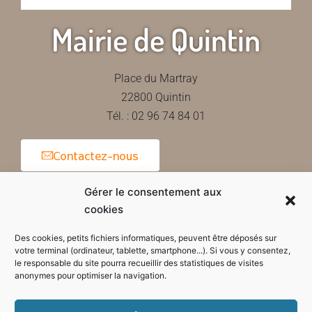
Mairie de Quintin
Place du Martray
22800 Quintin
Tél. : 02 96 74 84 01
Contactez-nous
Gérer le consentement aux
cookies
Horaires d'ouverture de la mairie
Des cookies, petits fichiers informatiques, peuvent être déposés sur
votre terminal (ordinateur, tablette, smartphone...). Si vous y consentez,
le responsable du site pourra recueillir des statistiques de visites
anonymes pour optimiser la navigation.