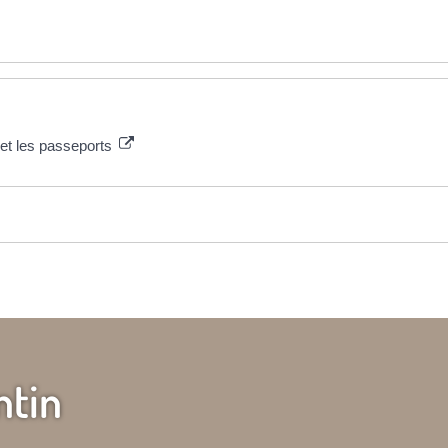
é et les passeports
ntin