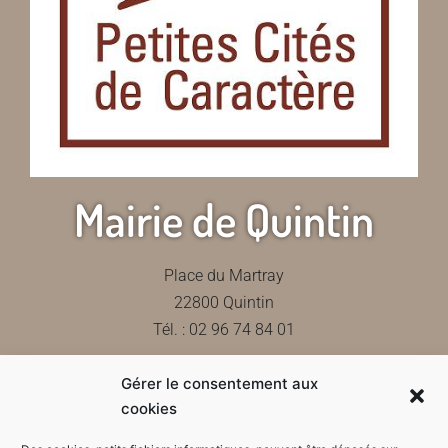
Mairie de Quintin
Place du Martray
22800 Quintin
Tél. : 02 96 74 84 01
Gérer le consentement aux
Contactez-nous
cookies