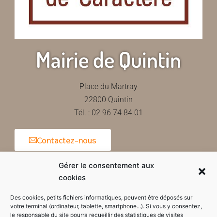
Mairie de Quintin
Place du Martray
22800 Quintin
Tél. : 02 96 74 84 01
Contactez-nous
Gérer le consentement aux
cookies
Horaires d'ouverture de la mairie
Des cookies, petits fichiers informatiques, peuvent être déposés sur
votre terminal (ordinateur, tablette, smartphone...). Si vous y consentez,
le responsable du site pourra recueillir des statistiques de visites