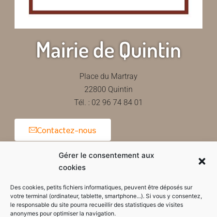
Mairie de Quintin
Place du Martray
22800 Quintin
Tél. : 02 96 74 84 01
Contactez-nous
Gérer le consentement aux
cookies
Horaires d'ouverture de la mairie
Des cookies, petits fichiers informatiques, peuvent être déposés sur
votre terminal (ordinateur, tablette, smartphone...). Si vous y consentez,
le responsable du site pourra recueillir des statistiques de visites
anonymes pour optimiser la navigation.