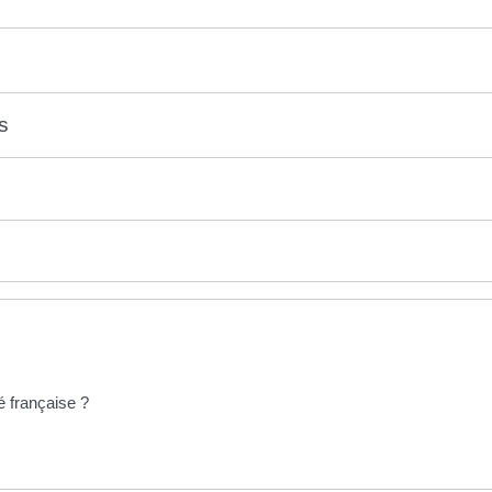
s
é française ?